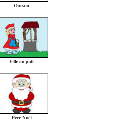
Ourson
Fille au puit
Père Noël