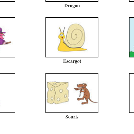
Dragon
Escargot
u
Souris